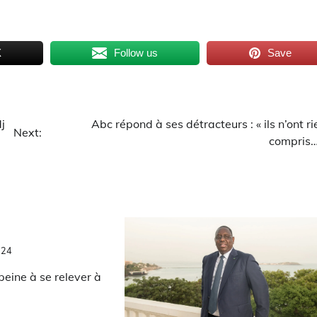
X
Follow us
Save
j
Abc répond à ses détracteurs : « ils n’ont ri
Next:
compris…
024
peine à se relever à