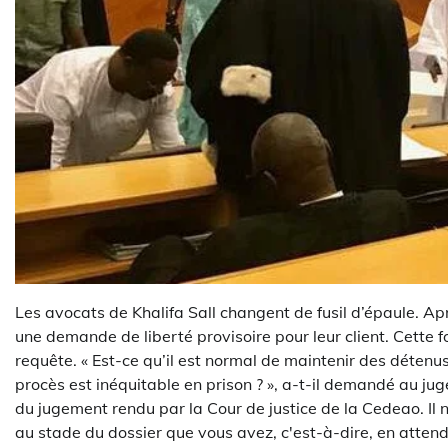
Les avocats de Khalifa Sall changent de fusil d’épaule. Apr
une demande de liberté provisoire pour leur client. Cette f
requête. « Est-ce qu’il est normal de maintenir des détenu
procès est inéquitable en prison ? », a-t-il demandé au ju
du jugement rendu par la Cour de justice de la Cedeao. Il n
au stade du dossier que vous avez, c'est-à-dire, en attenda