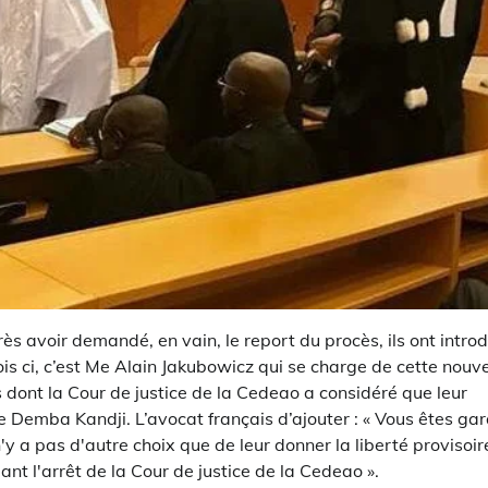
ès avoir demandé, en vain, le report du procès, ils ont introd
ois ci, c’est Me Alain Jakubowicz qui se charge de cette nouve
s dont la Cour de justice de la Cedeao a considéré que leur
ge Demba Kandji. L’avocat français d’ajouter : « Vous êtes ga
'y a pas d'autre choix que de leur donner la liberté provisoir
nt l'arrêt de la Cour de justice de la Cedeao ».