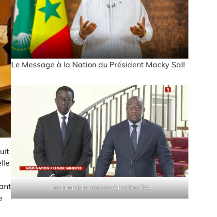
Le Message à la Nation du Président Macky Sall
uit
lle
rant
Les premiers mots de Amadou BA
e