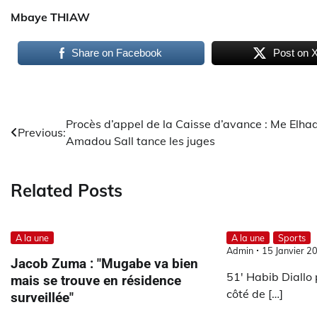
Mbaye THIAW
Share on Facebook
Post on 
Navigation
Procès d’appel de la Caisse d’avance : Me Elhad
Previous:
Amadou Sall tance les juges
de
l’article
Related Posts
A la une
A la une
Sports
Admin
15 Janvier 2
Jacob Zuma : "Mugabe va bien
51' Habib Diallo 
mais se trouve en résidence
côté de […]
surveillée"