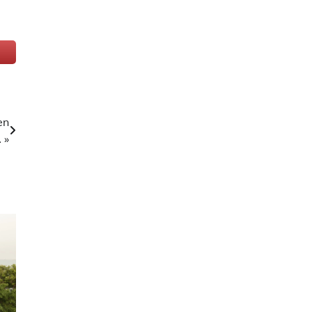
en
 »