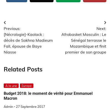
Navigation
Previous:
Next:
de
[Nécrologie]-Kaolack :
Afrobasket Masculin : Le
l’article
décès de Sokhna Madieum
Sénégal terrasse le
Fall, épouse de Baye
Mozambique et finit
Niasse
premier de son groupe
Related Posts
A la une
Europe
Budget 2018: le moment de vérité pour Emmanuel
Macron
Admin
27 Septembre 2017