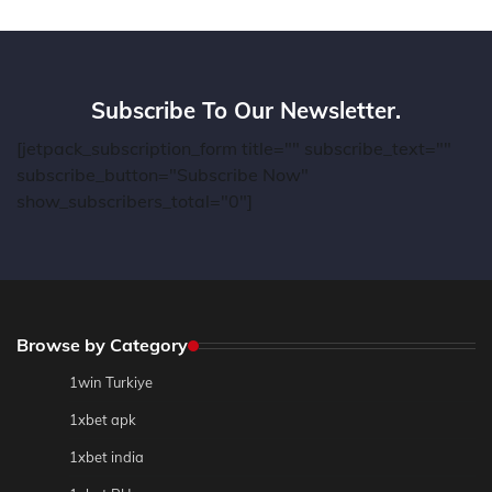
Subscribe To Our Newsletter.
[jetpack_subscription_form title="" subscribe_text=""
subscribe_button="Subscribe Now"
show_subscribers_total="0"]
Browse by Category
1win Turkiye
1xbet apk
1xbet india