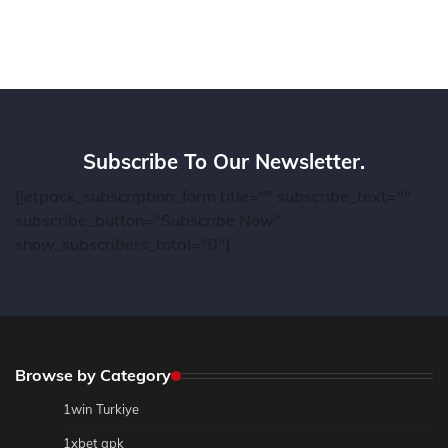
Subscribe To Our Newsletter.
[jetpack_subscription_form title="" subscribe_text=""
subscribe_button="Subscribe Now"
show_subscribers_total="0"]
Browse by Category
1win Turkiye
1xbet apk