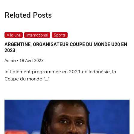
Related Posts
A la une
International
Sports
ARGENTINE, ORGANISATEUR COUPE DU MONDE U20 EN
2023
Admin
18 Avril 2023
Initialement programmée en 2021 en Indonésie, la
Coupe du monde […]