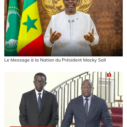
Le Message à la Nation du Président Macky Sall