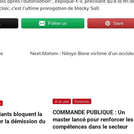
s après l’autorisation", explique-t-il, précisant qu’à la fin d
clair, c’est l’ultime prorogation de Macky Sall.
X
Follow us
Save
de
Next:
Matam : Ndoye Bane victime d’un accide
A la une
Eonomie
n
COMMANDE PUBLIQUE : Un
iants bloquent la
master lancé pour renforcer les
r la démission du
compétences dans le secteur