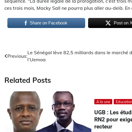
séquence. "La durée légale de la prorogation, c’est trois moi
ces trois mois, Macky Sall ne pourra plus aller au-delà. En 
Share on Facebook
Post on 
Navigation
Le Sénégal lève 82,5 milliards dans le marché 
Previous:
l’Uemoa
de
l’article
Related Posts
A la une
Educatio
UGB : Les étud
RN2 pour exige
recteur