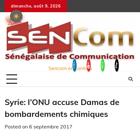
Skip
dimanche, août 9, 2026
to
content
Sencom en continu
Syrie: l’ONU accuse Damas de
bombardements chimiques
Posted on
6 septembre 2017