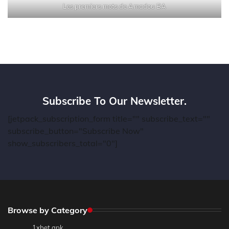
Les premiers mots de Amadou BA
Subscribe To Our Newsletter.
[jetpack_subscription_form title="" subscribe_text=""
subscribe_button="Subscribe Now"
show_subscribers_total="0"]
Browse by Category
1xbet apk