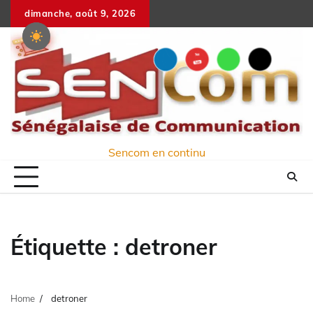
Skip
dimanche, août 9, 2026
to
content
Sencom en continu
Étiquette :
detroner
Home
detroner