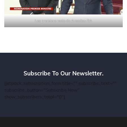
Les premiers mots de Amadou BA
Subscribe To Our Newsletter.
[jetpack_subscription_form title="" subscribe_text=""
subscribe_button="Subscribe Now"
show_subscribers_total="0"]