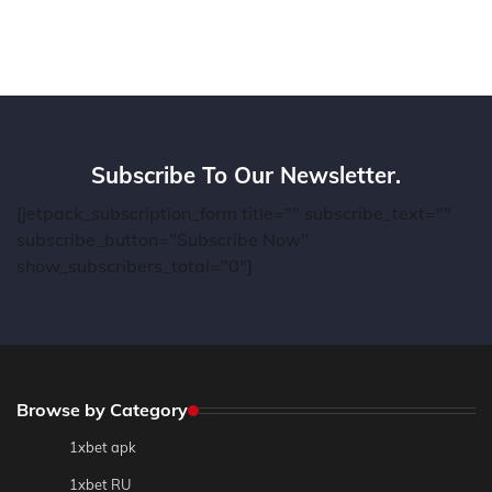
Subscribe To Our Newsletter.
[jetpack_subscription_form title="" subscribe_text=""
subscribe_button="Subscribe Now"
show_subscribers_total="0"]
Browse by Category
1xbet apk
1xbet RU