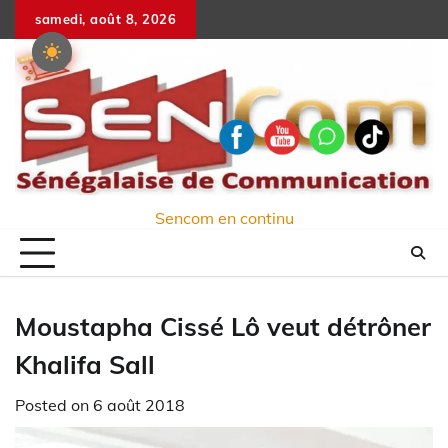
Skip
samedi, août 8, 2026
to
content
Sencom en continu
Moustapha Cissé Lô veut détrôner
Khalifa Sall
Posted on
6 août 2018