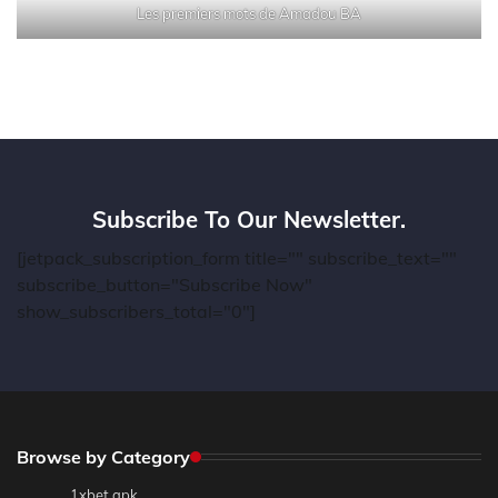
Les premiers mots de Amadou BA
Subscribe To Our Newsletter.
[jetpack_subscription_form title="" subscribe_text=""
subscribe_button="Subscribe Now"
show_subscribers_total="0"]
Browse by Category
1xbet apk