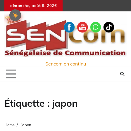
Skip
dimanche, août 9, 2026
to
content
Sencom en continu
Étiquette :
japon
Home
japon