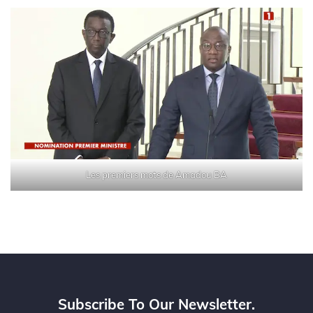
Les premiers mots de Amadou BA
Subscribe To Our Newsletter.