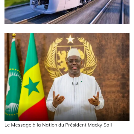
Le Message à la Nation du Président Macky Sall