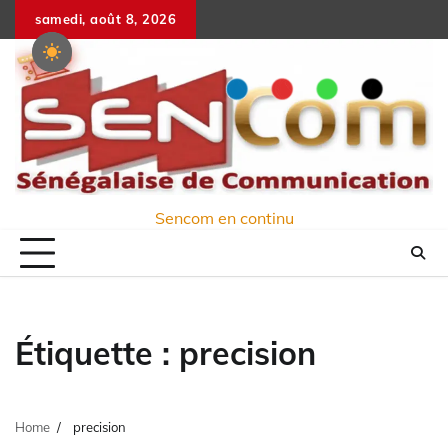
Skip
samedi, août 8, 2026
to
content
Sencom en continu
Étiquette :
precision
Home
precision