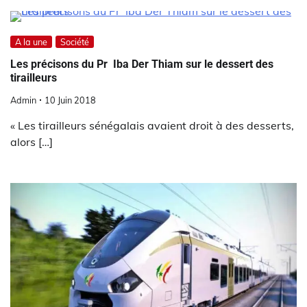
A la une
Société
Les précisons du Pr Iba Der Thiam sur le dessert des
tirailleurs
Admin
10 Juin 2018
« Les tirailleurs sénégalais avaient droit à des desserts,
alors […]