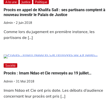
A la une
Justice
Politique
Procès en appel de Khalifa Sall : ses partisans comptent à
nouveau investir le Palais de Justice
Admin
2 Juin 2018
Comme lors du jugement en première instance, les
partisans de […]
Société
Procès : Imam Ndao et Cie renvoyés au 19 juillet…
Admin
31 Mai 2018
Imam Ndao et Cie ont pris date. Les débats d’audience
concernant leur procès ont pris […]