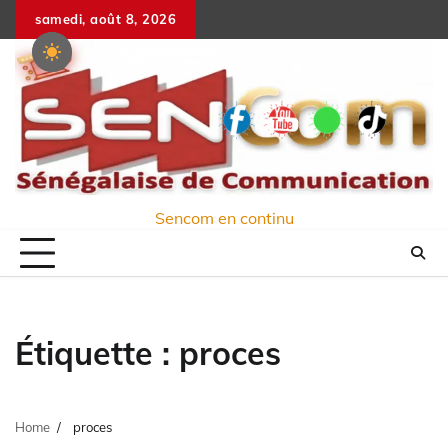
Skip
samedi, août 8, 2026
to
content
Sencom en continu
Étiquette :
proces
Home
proces