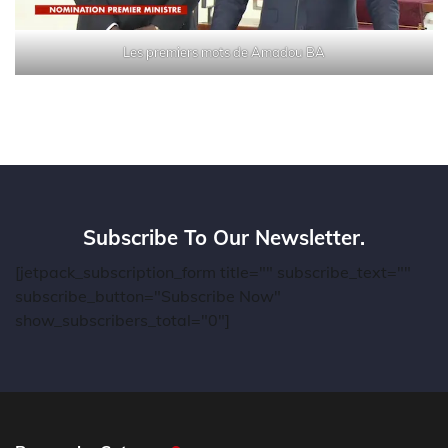
Les premiers mots de Amadou BA
Subscribe To Our Newsletter.
[jetpack_subscription_form title="" subscribe_text=""
subscribe_button="Subscribe Now"
show_subscribers_total="0"]