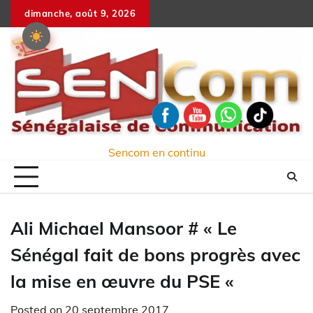
Skip
dimanche, août 9, 2026
to
content
Sencom en continu
Ali Michael Mansoor # « Le
Sénégal fait de bons progrès avec
la mise en œuvre du PSE «
Posted on
20 septembre 2017