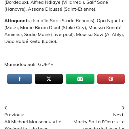
(Bordeaux), Alfred Ndiaye (Villarreal), Salif Sané
(Hanovre), Assane Dioussé (Saint-Etienne).
Attaquants
: Ismaïla Sarr (Stade Rennais), Opa Nguette
(Metz), Mame Biram Diouf (Stoke City), Moussa Konaté
Amiens), Sadio Mané (Liverpool), Moussa Sow (Al Ahly),
Diao Baldé Keïta (Lazio).
Mamadou Salif GUEYE
Navigation
Previous:
Next:
de
Ali Michael Mansoor # « Le
Macky Sall à l'Onu : « Le
Sénégal fait de bons
monde doit écouter