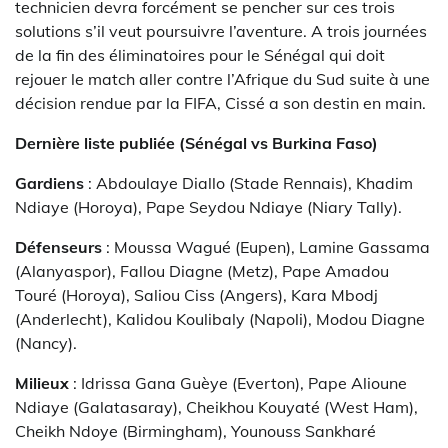
technicien devra forcément se pencher sur ces trois
solutions s’il veut poursuivre l’aventure. A trois journées
de la fin des éliminatoires pour le Sénégal qui doit
rejouer le match aller contre l’Afrique du Sud suite à une
décision rendue par la FIFA, Cissé a son destin en main.
Dernière liste publiée (Sénégal vs Burkina Faso)
Gardiens
: Abdoulaye Diallo (Stade Rennais), Khadim
Ndiaye (Horoya), Pape Seydou Ndiaye (Niary Tally).
Défenseurs
: Moussa Wagué (Eupen), Lamine Gassama
(Alanyaspor), Fallou Diagne (Metz), Pape Amadou
Touré (Horoya), Saliou Ciss (Angers), Kara Mbodj
(Anderlecht), Kalidou Koulibaly (Napoli), Modou Diagne
(Nancy).
Milieux
: Idrissa Gana Guèye (Everton), Pape Alioune
Ndiaye (Galatasaray), Cheikhou Kouyaté (West Ham),
Cheikh Ndoye (Birmingham), Younouss Sankharé