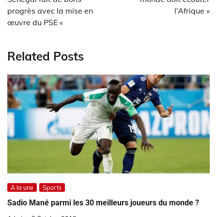
l’article
progrès avec la mise en
l’Afrique »
œuvre du PSE «
Related Posts
A la une
Sports
Sadio Mané parmi les 30 meilleurs joueurs du monde ?