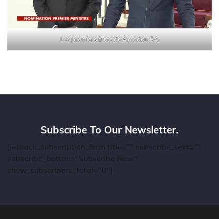
Les premiers mots de Amadou BA
Subscribe To Our Newsletter.
[jetpack_subscription_form title="" subscribe_text=""
subscribe_button="Subscribe Now"
show_subscribers_total="0"]