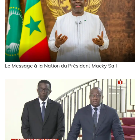
Le Message à la Nation du Président Macky Sall