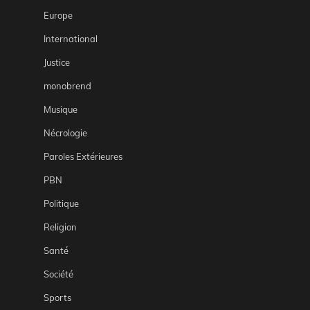
Europe
International
Justice
monobrend
Musique
Nécrologie
Paroles Extérieures
PBN
Politique
Religion
Santé
Société
Sports