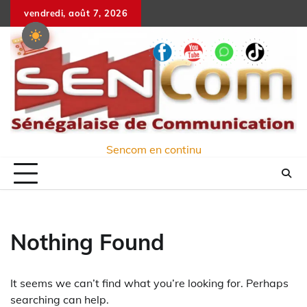
Skip
vendredi, août 7, 2026
to
content
Sencom en continu
Nothing Found
It seems we can’t find what you’re looking for. Perhaps
searching can help.