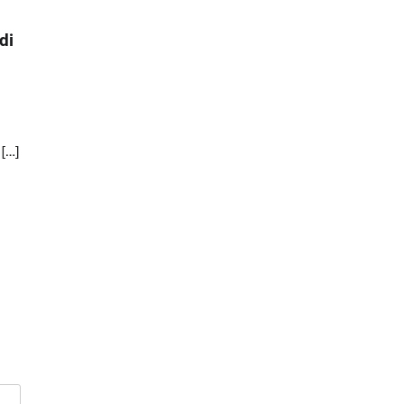
di
[…]