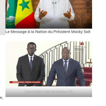
Le Message à la Nation du Président Macky Sall
Les premiers mots de Amadou BA
e,