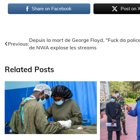
Share on Facebook
Post on 
Navigation
Depuis la mort de George Floyd, "Fuck da polic
Previous:
de NWA explose les streams
de
l’article
Related Posts