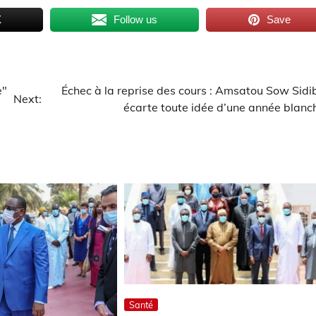
X
Follow us
Save
e"
Échec à la reprise des cours : Amsatou Sow Sidi
Next:
écarte toute idée d’une année blanc
Santé