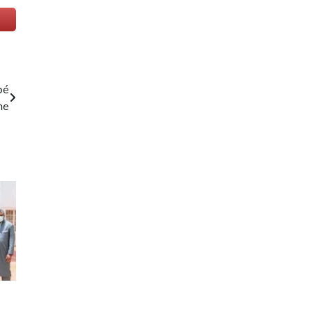
bé
he