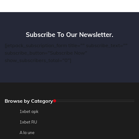
Subscribe To Our Newsletter.
[jetpack_subscription_form title="" subscribe_text=""
subscribe_button="Subscribe Now"
show_subscribers_total="0"]
Browse by Category
1xbet apk
1xbet RU
A la une