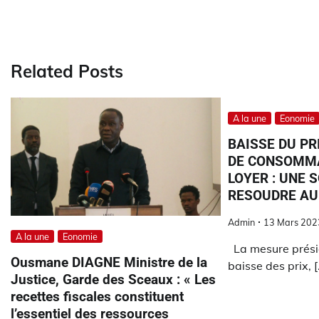
Related Posts
A la une
Eonomie
BAISSE DU PR
DE CONSOMMA
LOYER : UNE 
RESOUDRE AU
Admin
13 Mars 202
A la une
Eonomie
La mesure préside
Ousmane DIAGNE Ministre de la
baisse des prix, [
Justice, Garde des Sceaux : « Les
recettes fiscales constituent
l’essentiel des ressources