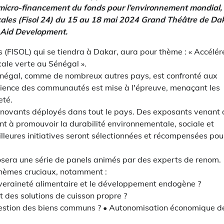
micro-financement du fonds pour l’environnement mondial,
ocales (Fisol 24) du 15 au 18 mai 2024 Grand Théâtre de Da
 Aid Development.
 (FISOL) qui se tiendra à Dakar, aura pour thème : « Accélér
cale verte au Sénégal ».
 Sénégal, comme de nombreux autres pays, est confronté aux
ilience des communautés est mise à l'épreuve, menaçant les
eté.
 innovants déployés dans tout le pays. Des exposants venant
ant à promouvoir la durabilité environnementale, sociale et
eures initiatives seront sélectionnées et récompensées pou
posera une série de panels animés par des experts de renom.
thèmes cruciaux, notamment :
uveraineté alimentaire et le développement endogène ?
 des solutions de cuisson propre ?
gestion des biens communs ? • Autonomisation économique d