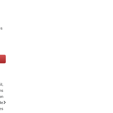
es
l,
ns
on
de
es