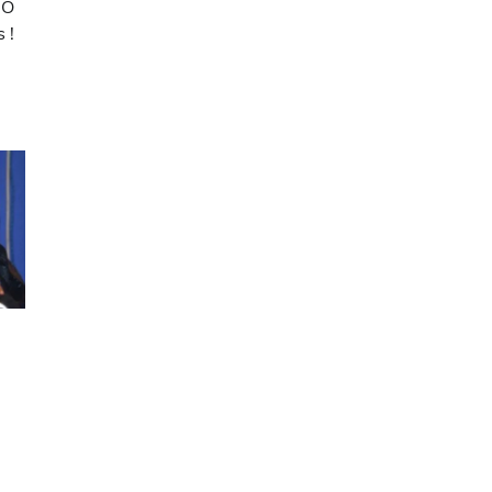
MO
 !