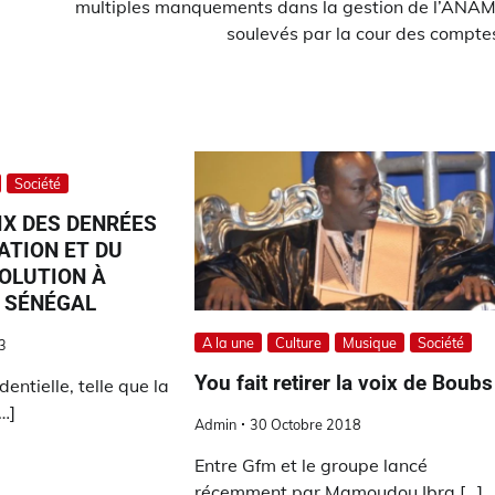
multiples manquements dans la gestion de l’ANA
soulevés par la cour des comptes
Société
IX DES DENRÉES
TION ET DU
SOLUTION À
 SÉNÉGAL
A la une
Culture
Musique
Société
3
You fait retirer la voix de Boubs
ntielle, telle que la
…]
Admin
30 Octobre 2018
Entre Gfm et le groupe lancé
récemment par Mamoudou Ibra […]