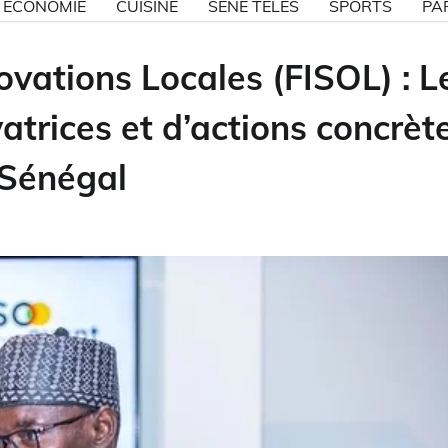
ECONOMIE
CUISINE
SÉNE TÉLÉS
SPORTS
PA
ovations Locales (FISOL) : L
trices et d’actions concrèt
 Sénégal