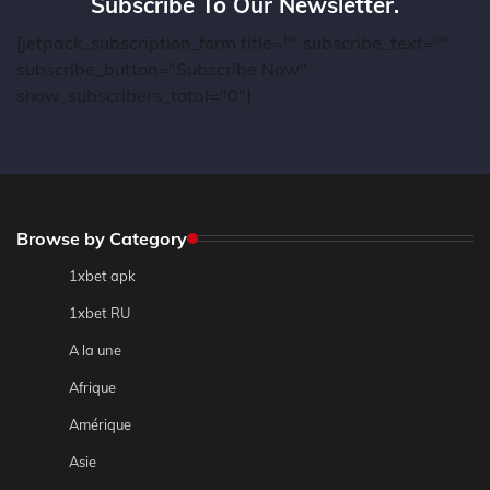
Subscribe To Our Newsletter.
[jetpack_subscription_form title="" subscribe_text=""
subscribe_button="Subscribe Now"
show_subscribers_total="0"]
Browse by Category
1xbet apk
1xbet RU
A la une
Afrique
Amérique
Asie