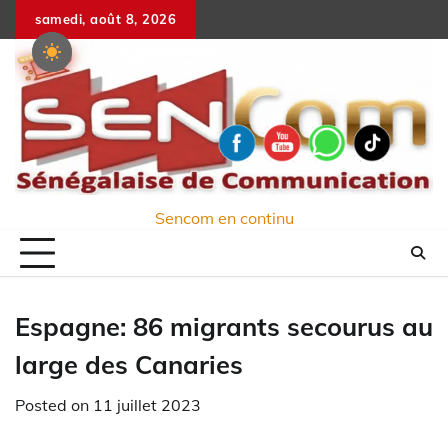
Skip
samedi, août 8, 2026
to
content
Sencom en continu
Espagne: 86 migrants secourus au
large des Canaries
Posted on
11 juillet 2023