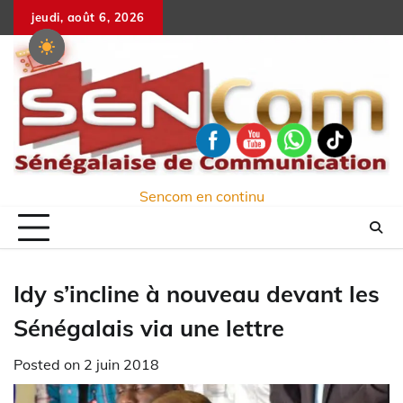
Skip
jeudi, août 6, 2026
to
content
Sencom en continu
Idy s’incline à nouveau devant les
Sénégalais via une lettre
Posted on
2 juin 2018