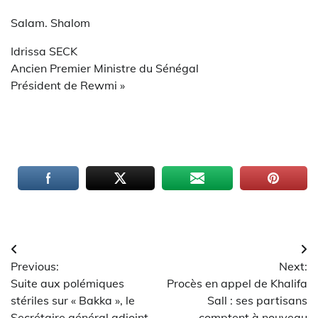
Salam. Shalom
Idrissa SECK
Ancien Premier Ministre du Sénégal
Président de Rewmi »
Navigation
Previous:
Next:
de
Suite aux polémiques
Procès en appel de Khalifa
l’article
stériles sur « Bakka », le
Sall : ses partisans
Secrétaire général adjoint
comptent à nouveau