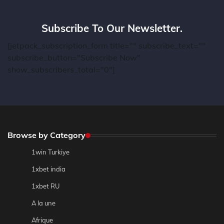
Subscribe To Our Newsletter.
[jetpack_subscription_form title="" subscribe_text=""
subscribe_button="Subscribe Now"
show_subscribers_total="0"]
Browse by Category
1win Turkiye
1xbet india
1xbet RU
A la une
Afrique