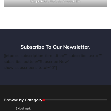
Les premiers mots de Amadou BA
Subscribe To Our Newsletter.
[jetpack_subscription_form title="" subscribe_text=""
subscribe_button="Subscribe Now"
show_subscribers_total="0"]
Browse by Category
1xbet apk