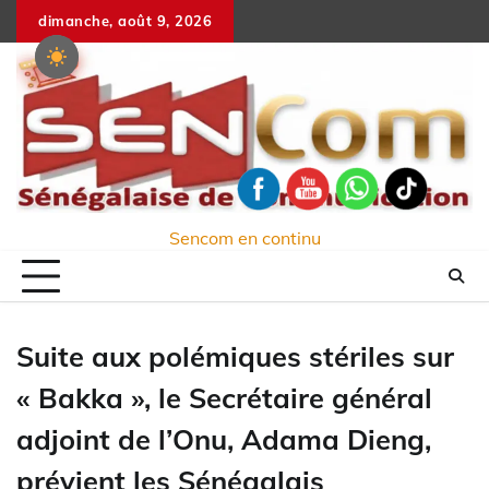
Skip
dimanche, août 9, 2026
to
content
Sencom en continu
Suite aux polémiques stériles sur
« Bakka », le Secrétaire général
adjoint de l’Onu, Adama Dieng,
prévient les Sénégalais