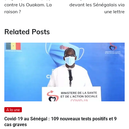
l’article
contre Us Ouakam. La
devant les Sénégalais via
raison ?
une lettre
Related Posts
A la une
Covid-19 au Sénégal : 109 nouveaux tests positifs et 9
cas graves