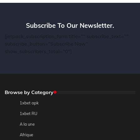
Subscribe To Our Newsletter.
[jetpack_subscription_form title="" subscribe_text=""
subscribe_button="Subscribe Now"
show_subscribers_total="0"]
Browse by Category
1xbet apk
1xbet RU
A la une
Afrique