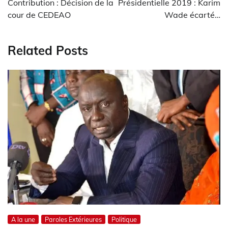
Contribution : Décision de la
Présidentielle 2019 : Karim
l’article
cour de CEDEAO
Wade écarté…
Related Posts
A la une
Paroles Extérieures
Politique