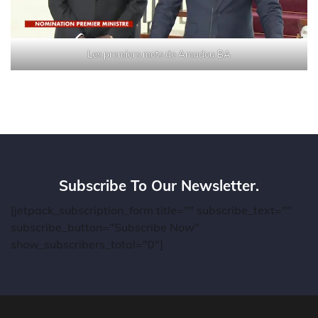
Les premiers mots de Amadou BA
Subscribe To Our Newsletter.
[jetpack_subscription_form title="" subscribe_text=""
subscribe_button="Subscribe Now"
show_subscribers_total="0"]