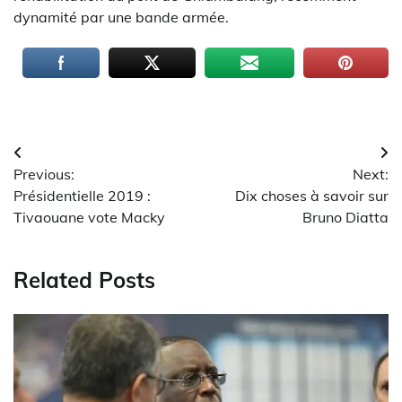
dynamité par une bande armée.
Navigation
Previous:
Next:
de
Présidentielle 2019 :
Dix choses à savoir sur
l’article
Tivaouane vote Macky
Bruno Diatta
Related Posts