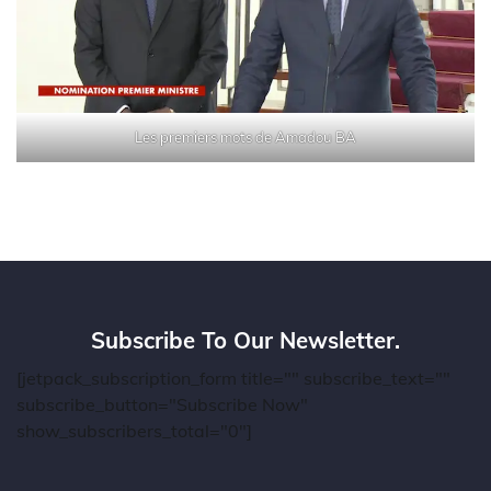
Les premiers mots de Amadou BA
Subscribe To Our Newsletter.
[jetpack_subscription_form title="" subscribe_text=""
subscribe_button="Subscribe Now"
show_subscribers_total="0"]